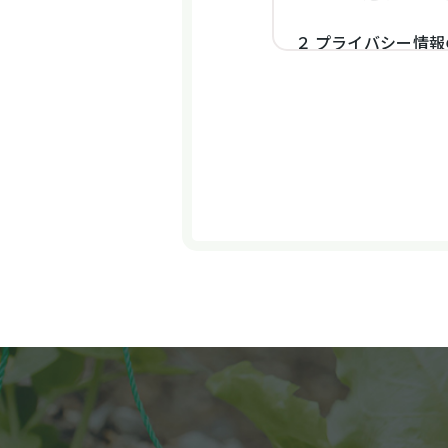
２
プライバシー情報
いい、ご利用いた
ザーが検索された
年齢、ユーザーの
第2条（プライバシ
１
当社は、ユーザー
座番号、クレジッ
ユーザーと提携先
当社の提携先（情
から収集すること
２
当社は、ユーザー
の履歴、検索した
当該端末の通信状
位置情報、端末の
スを利用しまたは