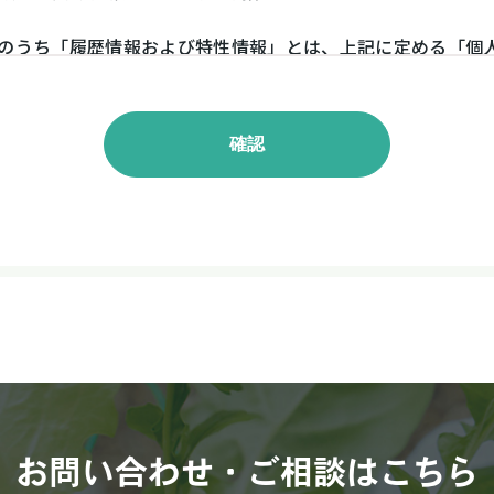
のうち「履歴情報および特性情報」とは、上記に定める「個
だいたサービスやご購入いただいた商品、ご覧になったペー
検索キーワード、ご利用日時、ご利用の方法、ご利用環境、郵
IPアドレス、クッキー情報、位置情報、端末の個体識別情報な
ー情報の収集方法）
が利用登録をする際に氏名、生年月日、住所、電話番号、メ
トカード番号、運転免許証番号などの個人情報をお尋ねするこ
などとの間でなされたユーザーの個人情報を含む取引記録や
報提供元、広告主、広告配信先などを含みます。以下、｢提携先
があります。
について、利用したサービスやソフトウエア、購入した商品、
検索キーワード、利用日時、利用方法、利用環境（携帯端末を
態、利用に際しての各種設定情報なども含みます）、IPアド
個体識別情報などの履歴情報および特性情報を、ユーザーが
お問い合わせ・ご相談はこちら
ページを閲覧する際に収集します。