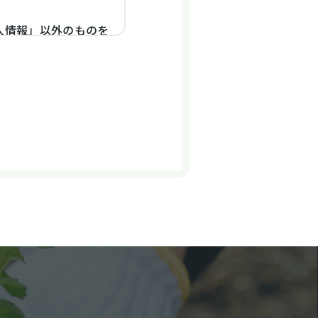
人情報」以外のものを
ジや広告の履歴、ユー
便番号や性別、職業、
どを指します。
ールアドレス、銀行口
とがあります。また、
、決済に関する情報を
｣といいます。）など
閲覧したページや広告
通じてご利用の場合の
レス、クッキー情報、
当社や提携先のサービ