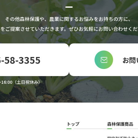
収集・利用する目的）
その他森林保護や、農業に関するお悩みをお持ちの方に、
集・利用する目的は、以下のとおりです。
法をご提案させていただきます。
ぜひお気軽にお問い合わせくだ
登録情報の閲覧や修正、利用状況の閲覧を行っていただくため
の登録情報、利用されたサービスや購入された商品、および
る目的
-58-3355
お問
せや連絡をするためにメールアドレスを利用する場合やユー
絡したりするため、氏名や住所などの連絡先情報を利用する目
16:00（土日祝休み）
認を行うために、氏名、生年月日、住所、電話番号、銀行口
許証番号、配達証明付き郵便の到達結果などの情報を利用する
請求するために、購入された商品名や数量、利用されたサー
名、住所、銀行口座番号やクレジットカード番号などの支払
トップ
森林保護商品
データを入力できるようにするために、当社に登録されてい