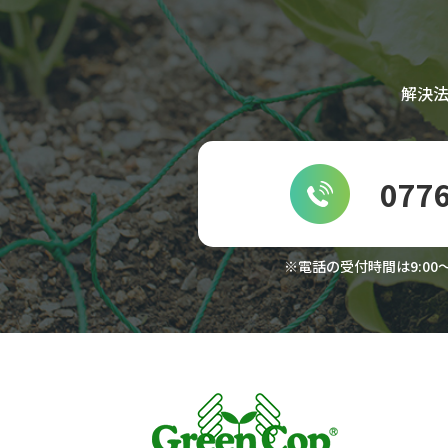
第3条（個人情報を
当社が個人情報を収
解決
１
ユーザーに自分の
先、支払方法など
する情報を表示す
0776
２
ユーザーにお知ら
り必要に応じて連
※電話の受付時間は9:00～
３
ユーザーの本人確
ード番号、運転免
４
ユーザーに代金を
数、請求金額、氏
用する目的
５
ユーザーが簡便に