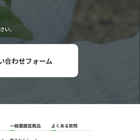
さい。
に、氏名、住所、連絡
それらの代金などに関
い合わせフォーム
ザーに商品を送付した
的
座番号、クレジットカ
目的
ビスの種類や期間、回
に関する情報などを利
一般農園芸商品
よくある質問
る情報を入力画面に表